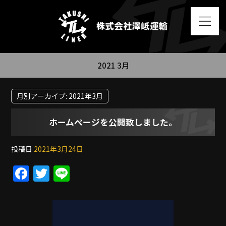
2021 3月
月別アーカイブ:
2021年3月
ホームページを公開致しました。
投稿日
2021年3月24日
F
T
Li
a
w
n
c
itt
e
e
er